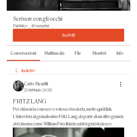
Scrivere con gli occhi
Pubblico
·
40 membri
Iscriviti
Conversazioni
Multimedia
File
Membri
Info
Indietro
Carlo Mearilli
20 febbraio 2026
FRITZ LANG
Per chi non la conosce o volesse rivederla, metto qui il link 
L'intervista al grandissimo Fritz Lang da parte di un altro grande 
del cinema come William Friedkin in cui il regista tedesco 