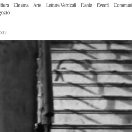
ttura
Cinema
Arte
Letture Verticali
Dante
Eventi
Communi
ozio
cchi