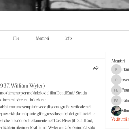
File
Membri
Info
Membri
Flam
Flaminia
psem
psemilia
1937, William Wyler)
Fran
ssimo (almeno per me) inizio del film Dead End/ Strada 
Fransy El
 in mente durante la lezione. 
Fab
Fabio So
qui abbiamo un esempio invece di scenografia verticale nel 
Vil
vertà: da una parte gli ingressi lussuosi dei grattacieli  e, 
Vedi tutti 
 stesi che finiscono direttamente nell'East River (il Dead End, 
icale in riferimento al film di Wyler perciò non indica solo 