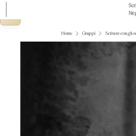
Scri
Neg
Home
Gruppi
Scrivere con gli o