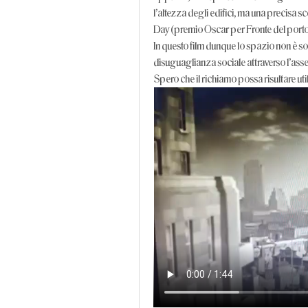
l'altezza degli edifici, ma una precisa s
Day (premio Oscar per Fronte del porto e
In questo film dunque lo spazio non è s
disuguaglianza sociale attraverso l'asse
Spero che il richiamo possa risultare uti