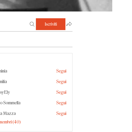
Iscriviti
inia
Segui
ilia
Segui
sy Ely
Segui
y
io Sommella
Segui
mmella
ma Mazza
Segui
i membri (40)