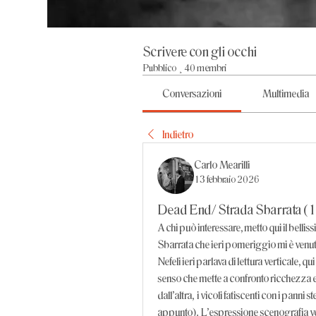
Scrivere con gli occhi
Pubblico
·
40 membri
Conversazioni
Multimedia
Indietro
Carlo Mearilli
13 febbraio 2026
Dead End/ Strada Sbarrata (
A chi può interessare, metto qui il belli
Sbarrata che ieri pomeriggio mi è venuto
Nefeli ieri parlava di lettura verticale, 
senso che mette a confronto ricchezza e po
dall'altra,  i vicoli fatiscenti con i panni
appunto).  L'espressione scenografia vert