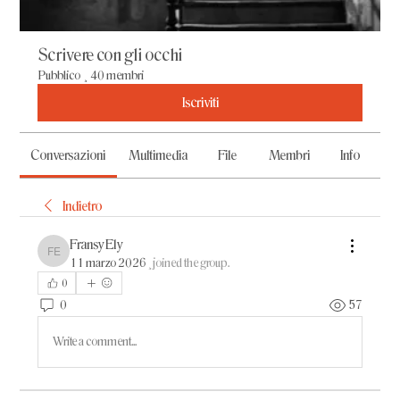
Scrivere con gli occhi
Pubblico
·
40 membri
Iscriviti
Conversazioni
Multimedia
File
Membri
Info
Indietro
Fransy Ely
Fransy Ely
11 marzo 2026
·
joined the group.
0
0
57
Write a comment...