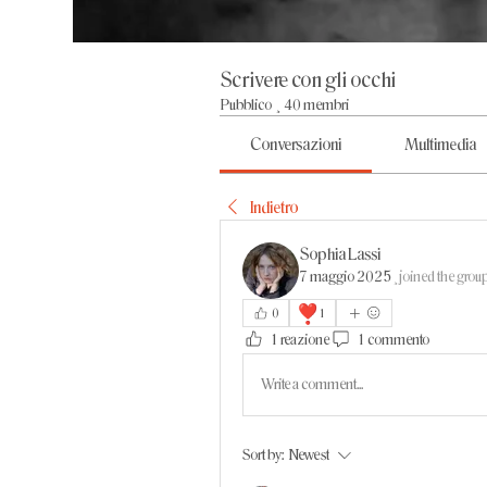
Scrivere con gli occhi
Pubblico
·
40 membri
Conversazioni
Multimedia
Indietro
Sophia Lassi
7 maggio 2025
·
joined the group
❣️
0
1
1 reazione
1 commento
Write a comment...
Sort by:
Newest