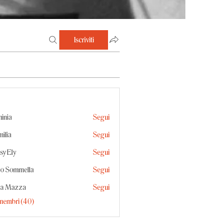
Iscriviti
inia
Segui
ilia
Segui
sy Ely
Segui
y
io Sommella
Segui
mmella
ma Mazza
Segui
i membri (40)