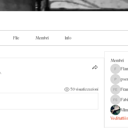
File
Membri
Info
Membri
Flam
Flaminia
.
psem
psemilia
Fran
59 visualizzazioni
Fransy El
Fab
Fabio So
Vil
Vedi tutti 