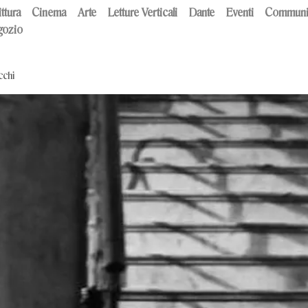
ttura
Cinema
Arte
Letture Verticali
Dante
Eventi
Communi
ozio
cchi