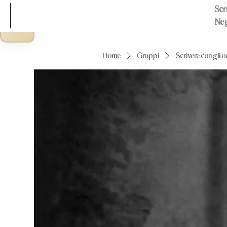
Scri
Neg
Home
Gruppi
Scrivere con gli o