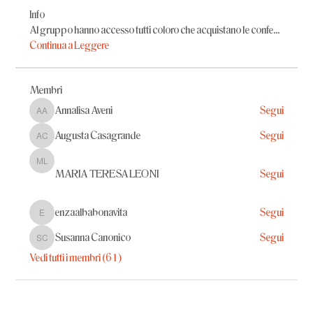
Info
Al gruppo hanno accesso tutti coloro che acquistano le confe
...
Continua a Leggere
Membri
Annalisa Aveni
Segui
Annalisa Aveni
Augusta Casagrande
Segui
Augusta Casagrande
MARIA TERESA LEONI
MARIA TERESA LEONI
Segui
enzaalbabonavita
Segui
enzaalbabonavita
Susanna Canonico
Segui
Susanna Canonico
Vedi tutti i membri (61)