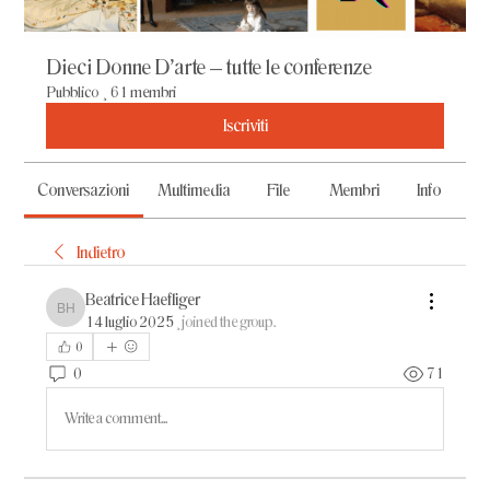
Dieci Donne D'arte – tutte le conferenze
Pubblico
·
61 membri
Iscriviti
Conversazioni
Multimedia
File
Membri
Info
Indietro
Beatrice Haefliger
Beatrice Haefliger
14 luglio 2025
·
joined the group.
0
0
71
Write a comment...