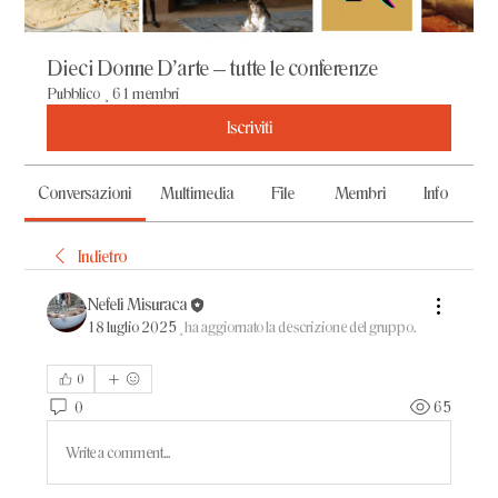
Dieci Donne D'arte – tutte le conferenze
Pubblico
·
61 membri
Iscriviti
Conversazioni
Multimedia
File
Membri
Info
Indietro
Nefeli Misuraca
18 luglio 2025
·
ha aggiornato la descrizione del gruppo.
0
0
65
Write a comment...