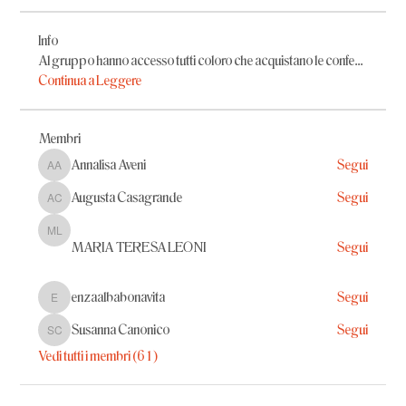
Info
Al gruppo hanno accesso tutti coloro che acquistano le confe
...
Continua a Leggere
Membri
Annalisa Aveni
Segui
Annalisa Aveni
Augusta Casagrande
Segui
Augusta Casagrande
MARIA TERESA LEONI
MARIA TERESA LEONI
Segui
enzaalbabonavita
Segui
enzaalbabonavita
Susanna Canonico
Segui
Susanna Canonico
Vedi tutti i membri (61)