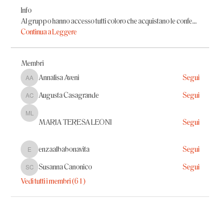
Info
Al gruppo hanno accesso tutti coloro che acquistano le confe
...
Continua a Leggere
Membri
Annalisa Aveni
Segui
Annalisa Aveni
Augusta Casagrande
Segui
Augusta Casagrande
MARIA TERESA LEONI
MARIA TERESA LEONI
Segui
enzaalbabonavita
Segui
enzaalbabonavita
Susanna Canonico
Segui
Susanna Canonico
Vedi tutti i membri (61)