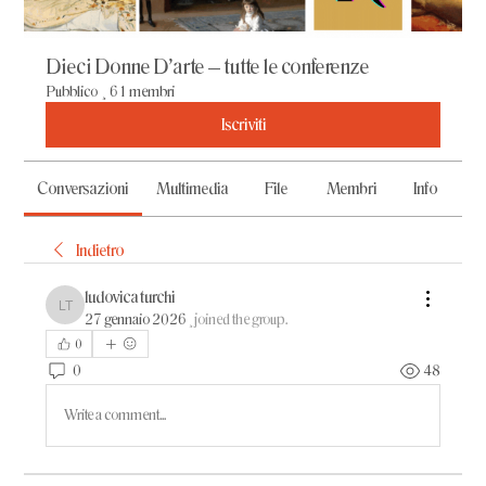
Dieci Donne D'arte – tutte le conferenze
Pubblico
·
61 membri
Iscriviti
Conversazioni
Multimedia
File
Membri
Info
Indietro
ludovica turchi
ludovica turchi
27 gennaio 2026
·
joined the group.
0
0
48
Write a comment...