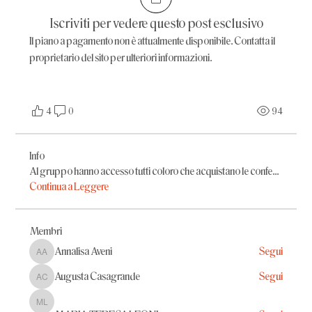
Iscriviti per vedere questo post esclusivo
Il piano a pagamento non è attualmente disponibile. Contatta il
proprietario del sito per ulteriori informazioni.
4
0
94
Info
Al gruppo hanno accesso tutti coloro che acquistano le confe
...
Continua a Leggere
Membri
Annalisa Aveni
Segui
Annalisa Aveni
Augusta Casagrande
Segui
Augusta Casagrande
MARIA TERESA LEONI