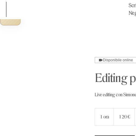
Scri
Neg
Disponibile online
Editing 
Live editing con Simone 
120
euro
1 ora
1
120 €
o
r