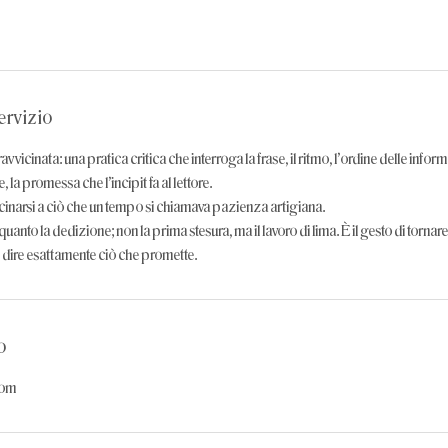
ervizio
ravvicinata: una pratica critica che interroga la frase, il ritmo, l’ordine delle informa
 la promessa che l’incipit fa al lettore.
icinarsi a ciò che un tempo si chiamava pazienza artigiana.
quanto la dedizione; non la prima stesura, ma il lavoro di lima. È il gesto di tornar
le dire esattamente ciò che promette.
o
com