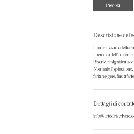
Prenota
Descrizione del s
È un esercizio di lettura 
coerenza dell’io narrante,
Riscrivere significa avv
Non tanto l’ispirazione, 
farla reggere, fino a far
Dettagli di contatt
info@artediriscrivere.