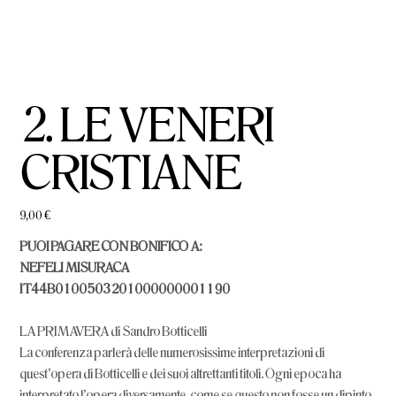
2. LE VENERI
CRISTIANE
Prezzo
9,00 €
PUOI PAGARE CON BONIFICO A:
NEFELI MISURACA
IT44B0100503201000000001190
LA PRIMAVERA di Sandro Botticelli
La conferenza parlerà delle numerosissime interpretazioni di
quest'opera di Botticelli e dei suoi altrettanti titoli. Ogni epoca ha
interpretato l'opera diversamente, come se questo non fosse un dipinto,