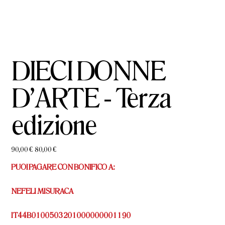
DIECI DONNE
D'ARTE - Terza
edizione
Prezzo
Prezzo
90,00 €
80,00 €
originale
scontato
PUOI PAGARE CON BONIFICO A:
NEFELI MISURACA
IT44B0100503201000000001190