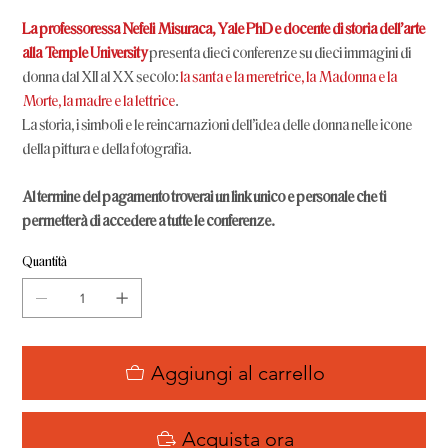
La professoressa Nefeli Misuraca, Yale PhD e docente di storia dell'arte
alla Temple University
presenta dieci conferenze su dieci immagini di
donna dal XII al XX secolo:
la santa e la meretrice, la Madonna e la
Morte, la madre e la lettrice
.
La storia, i simboli e le reincarnazioni dell'idea delle donna nelle icone
della pittura e della fotografia.
Al termine del pagamento troverai un link unico e personale che ti
permetterà di accedere a tutte le conferenze.
Quantità
Aggiungi al carrello
Acquista ora