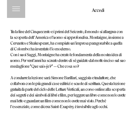
Accedi
Tra la fine del Cinquecento e i primi del Seicento, il mondo si allargava con
la scoperta dell'America e l'uomo si approfondiva. Montaigne, insieme a
Cervantes e Shakespeare, ha compiuto un'impresa paragonabile a quella
di Colombo: ha inventato l'io moderno.
Con i suoi Saggi, Montaigne ha creato le fondamenta della nostra idea di
uomo. Per vent'anni ha scavato dentro di sé guidato dal motto inciso sul suo
medaglione "Que sais-je?" — Che cosa so?
A condurre la lezione sarà Simone Barillari, saggista e traduttore, che
collabora con le più grandi case editrici e scuole di scrittura. Questa lezione
gratuita fa parte del ciclo delle Letture Verticali, un corso online alla scoperta
dei segreti e dei simboli di libri e film, per leggere un libro come non lo avete
mai letto e guardare un film come non lo avete mai visto. Perché
l'essenziale, come diceva Saint-Exupéry, è invisibile agli occhi.